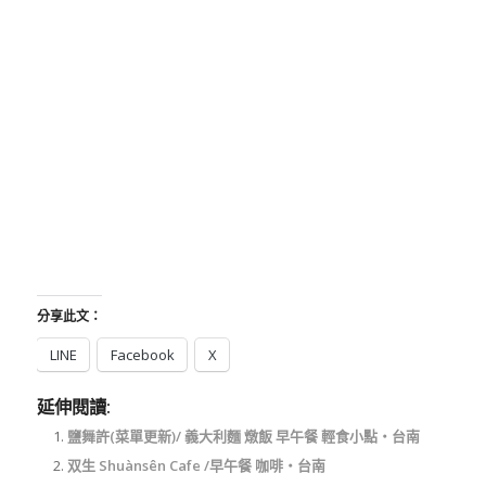
分享此文：
LINE
Facebook
X
延伸閱讀:
鹽舞許(菜單更新)/ 義大利麵 燉飯 早午餐 輕食小點‧台南
双生 Shuànsên Cafe /早午餐 咖啡‧台南