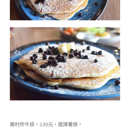
鄉村炸牛排，230元，選擇薯條。