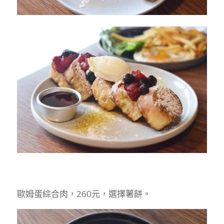
歐姆蛋綜合肉，260元，選擇薯餅。