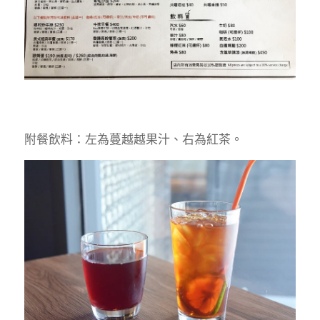
附餐飲料：左為蔓越越果汁、右為紅茶。