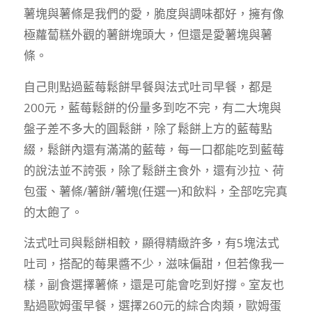
薯塊與薯條是我們的愛，脆度與調味都好，擁有像
極蘿蔔糕外觀的薯餅塊頭大，但還是愛薯塊與薯
條。
自己則點過藍莓鬆餅早餐與法式吐司早餐，都是
200元，藍莓鬆餅的份量多到吃不完，有二大塊與
盤子差不多大的圓鬆餅，除了鬆餅上方的藍莓點
綴，鬆餅內還有滿滿的藍莓，每一口都能吃到藍莓
的說法並不誇張，除了鬆餅主食外，還有沙拉、荷
包蛋、薯條/薯餅/薯塊(任選一)和飲料，全部吃完真
的太飽了。
法式吐司與鬆餅相較，顯得精緻許多，有5塊法式
吐司，搭配的莓果醬不少，滋味偏甜，但若像我一
樣，副食選擇薯條，還是可能會吃到好撐。室友也
點過歐姆蛋早餐，選擇260元的綜合肉類，歐姆蛋