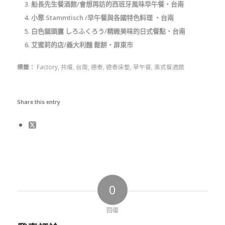
船長先生餐酒館/會想再訪的西班牙風味早午餐‧台南
小聚 Stammtisch /早午餐與各國特色料理 ‧台南
白色貓頭鷹 しろふくろう/精緻美味的日式餐點‧台南
艾蜜莉的店/義大利麵 鬆餅‧屏東市
標籤：
Factory
,
共嚐
,
台南
,
德泰
,
德泰床墊
,
早午餐
,
美式餐酒館
Share this entry
0
回復