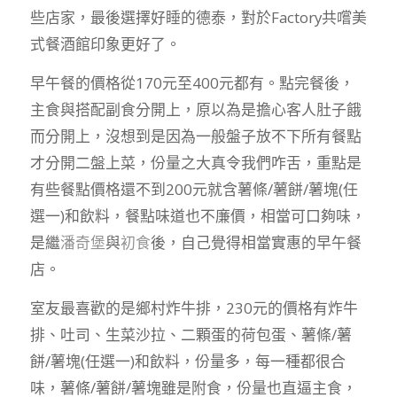
些店家，最後選擇好睡的德泰，對於Factory共嚐美
式餐酒館印象更好了。
早午餐的價格從170元至400元都有。點完餐後，
主食與搭配副食分開上，原以為是擔心客人肚子餓
而分開上，沒想到是因為一般盤子放不下所有餐點
才分開二盤上菜，份量之大真令我們咋舌，重點是
有些餐點價格還不到200元就含薯條/薯餅/薯塊(任
選一)和飲料，餐點味道也不廉價，相當可口夠味，
是繼
潘奇堡
與
初食
後，自己覺得相當實惠的早午餐
店。
室友最喜歡的是鄉村炸牛排，230元的價格有炸牛
排、吐司、生菜沙拉、二顆蛋的荷包蛋、薯條/薯
餅/薯塊(任選一)和飲料，份量多，每一種都很合
味，薯條/薯餅/薯塊雖是附食，份量也直逼主食，