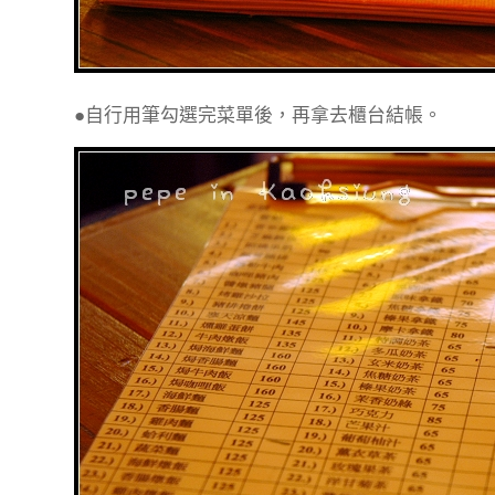
●自行用筆勾選完菜單後，再拿去櫃台結帳。