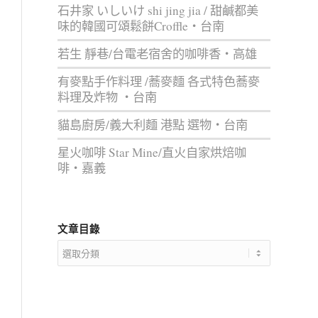
石井家 いしいけ shi jing jia / 甜鹹都美
味的韓國可頌鬆餅Croffle‧台南
若生 靜巷/台電老宿舍的咖啡香‧高雄
有麥點手作料理 /蕎麥麵 各式特色蕎麥
料理及炸物 ‧台南
貓島廚房/義大利麵 港點 選物‧台南
星火咖啡 Star Mine/直火自家烘焙咖
啡‧嘉義
文章目錄
文
章
目
錄