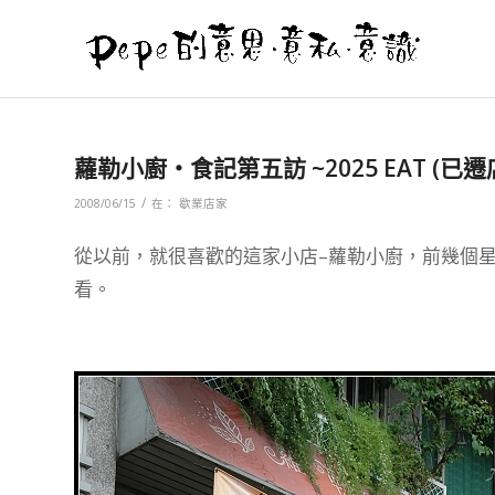
蘿勒小廚‧食記第五訪 ~2025 EAT (已遷
/
2008/06/15
在：
歇業店家
從以前，就很喜歡的這家小店–蘿勒小廚，前幾個
看。