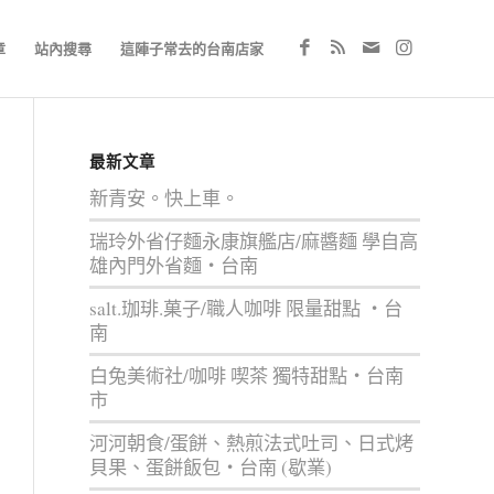
章
站內搜尋
這陣子常去的台南店家
最新文章
新青安。快上車。
瑞玲外省仔麵永康旗艦店/麻醬麵 學自高
雄內門外省麵‧台南
salt.珈琲.菓子/職人咖啡 限量甜點 ‧台
南
白兔美術社/咖啡 喫茶 獨特甜點‧台南
市
河河朝食/蛋餅、熱煎法式吐司、日式烤
貝果、蛋餅飯包‧台南 (歇業)