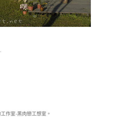
…
工作室-黑肉戀工想室。