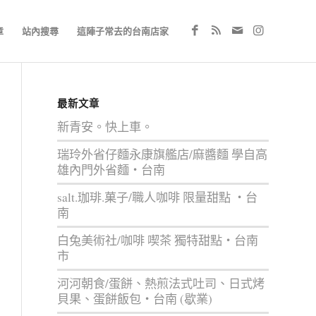
章
站內搜尋
這陣子常去的台南店家
最新文章
新青安。快上車。
瑞玲外省仔麵永康旗艦店/麻醬麵 學自高
雄內門外省麵‧台南
salt.珈琲.菓子/職人咖啡 限量甜點 ‧台
南
白兔美術社/咖啡 喫茶 獨特甜點‧台南
市
河河朝食/蛋餅、熱煎法式吐司、日式烤
貝果、蛋餅飯包‧台南 (歇業)