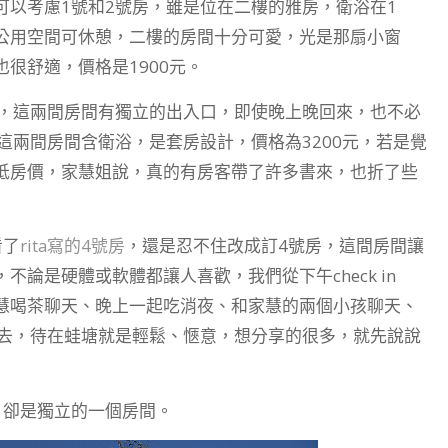
以考慮1號和2號房，雖是位在二樓的雅房，衛浴在1
公用空間可休憩，二樓的房間十分可愛，光是那扇小窗
很舒適，價格是1900元。
房，這兩間房間有獨立的出入口，即使晚上晚回來，也不必
這兩間房間含衛浴，是套房設計，價格為3200元，若是覺
抵房價，家慧姐說，真的有房客帶了許多書來，也折了些
看了
rita寫的4號房
，還是忍不住改成訂4號房，這間房間讓
論是硬體或軟體都讓人喜歡，我們從下午check in
慧喝茶聊天、晚上一起吃消夜、和家慧的兩個小孩聊天、
離去，待在蛙塘就是輕鬆、愜意，想分享的很多，就先說說
，卻是獨立的一個房間。