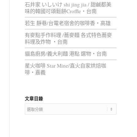
石井家 いしいけ shi jing jia / 甜鹹都美
味的韓國可頌鬆餅Croffle‧台南
若生 靜巷/台電老宿舍的咖啡香‧高雄
有麥點手作料理 /蕎麥麵 各式特色蕎麥
料理及炸物 ‧台南
貓島廚房/義大利麵 港點 選物‧台南
星火咖啡 Star Mine/直火自家烘焙咖
啡‧嘉義
文章目錄
文
章
目
錄