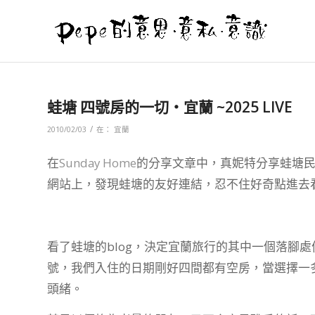
蛙塘 四號房的一切‧宜蘭 ~2025 LIVE
/
2010/02/03
在：
宜蘭
在
Sunday Home
的分享文章中，真妮特分享蛙塘
網站上，發現蛙塘的友好連結，忍不住好奇點進去
看了蛙塘的blog，決定宜蘭旅行的其中一個落腳處
號，我們入住的日期剛好四間都有空房，當選擇一
頭緒。