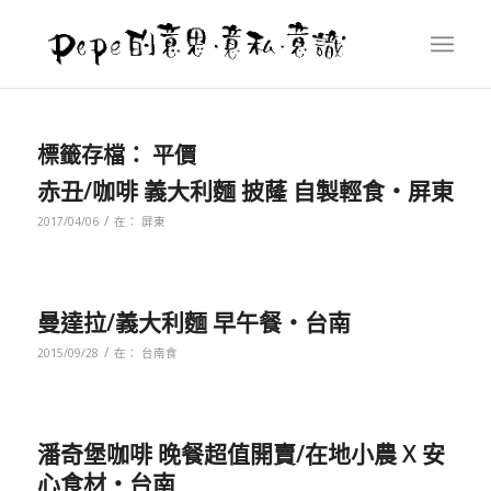
標籤存檔：
平價
赤丑/咖啡 義大利麵 披蕯 自製輕食‧屏東
/
2017/04/06
在：
屏東
曼達拉/義大利麵 早午餐‧台南
/
2015/09/28
在：
台南食
潘奇堡咖啡 晚餐超值開賣/在地小農 X 安
心食材‧台南