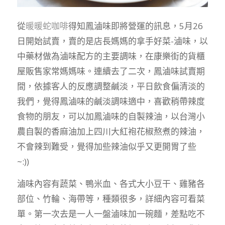
從
暖暖蛇咖啡
得知鳳滷味即將營運的訊息，5月26
日開始試賣，賣的是店長媽媽的拿手好菜-滷味，以
中藥材做為滷味配方的主要調味，在康樂街的貨櫃
屋販售家常媽媽味。連續去了二次，鳳滷味試賣期
間，依據客人的反應調整鹹淡，平日飲食偏清淡的
我們，覺得鳳滷味的鹹淡調味適中，喜歡稍帶辣度
食物的朋友，可以加鳳滷味的自製辣油，以台灣小
農自製的香麻油加上四川大紅袍花椒熬煮的辣油，
不會辣到難受，覺得加些辣油似乎又更開胃了些
~:))
滷味內容有蔬菜、鴨米血、各式大小豆干、雞豬各
部位、竹輪、海帶等，種類很多，詳細內容可看菜
單。第一次去是一人一盤滷味加一碗麵，差點吃不