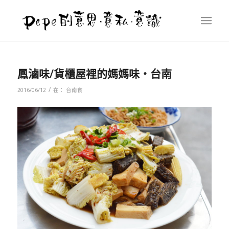
鳳滷味/貨櫃屋裡的媽媽味‧台南
/
2016/06/12
在：
台南食