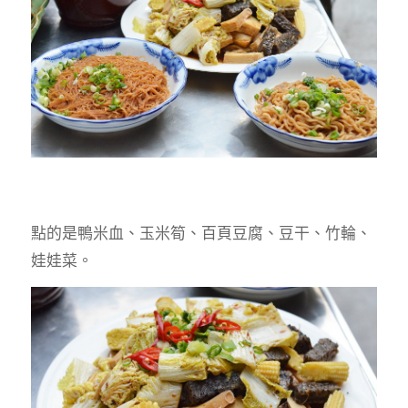
點的是鴨米血、玉米筍、百頁豆腐、豆干、竹輪、
娃娃菜。