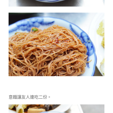
意麵讓友人連吃二份。