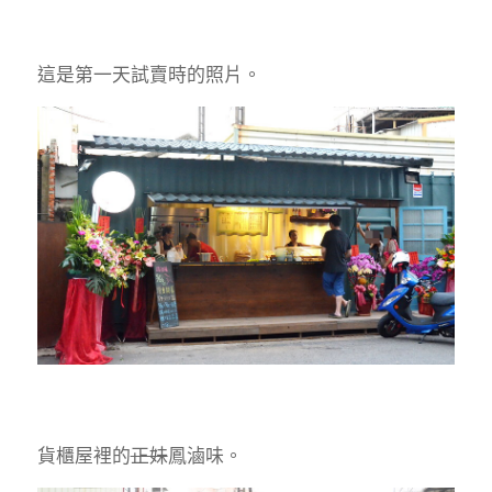
這是第一天試賣時的照片。
貨櫃屋裡的
正妹
鳳滷味。