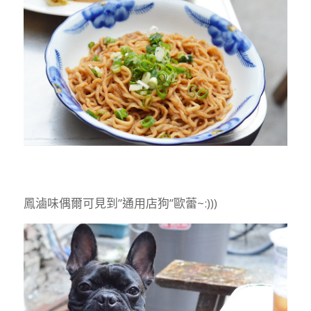
鳳滷味偶爾可見到”通用店狗”歐蕾~:)))