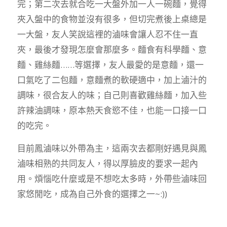
完；第二次去就合吃一大盤外加一人一碗麵，覺得
夾入盤中的食物並沒有很多，但切完煮後上桌總是
一大盤，友人笑說這裡的滷味會讓人忍不住一直
夾，最後才發現怎麼會那麼多。麵食有科學麵、意
麵、雞絲麵……等選擇，友人最愛的是意麵，還一
口氣吃了二包麵，意麵煮的軟硬適中，加上滷汁的
調味，很合友人的味；自己則喜歡雞絲麵，加入些
許辣油調味，原本熱天食慾不佳，也能一口接一口
的吃完。
目前鳳滷味以外帶為主，這兩次去都剛好遇見與鳳
滷味相熟的共同友人，得以厚臉皮的要求一起內
用。煩惱吃什麼或是不想吃太多時，外帶些滷味回
家悠閒吃，成為自己外食的選擇之一~:))