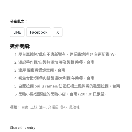
分享此文：
LINE
Facebook
X
延伸閱讀:
屋台車燒烤/此店不應新營有‧建業路燒烤 @ 台南新營(W)
溫記手作麵/自製無添加 專業製麵 晚餐‧台南
津屋 關東煮鍋燒意麵‧台南
初生食造/漢堡肉排飯 義大利麵 午晚餐‧台南
白露拉麵 bailu ramen/法國紅標土雞熬煮的雞湯拉麵‧台南
黑輪小馬/湯頭佳的黑輪小店‧台南 (2011.01已歇業)
標籤：
台南
,
正妹
,
滷味
,
貨櫃屋
,
魯味
,
鳳滷味
Share this entry