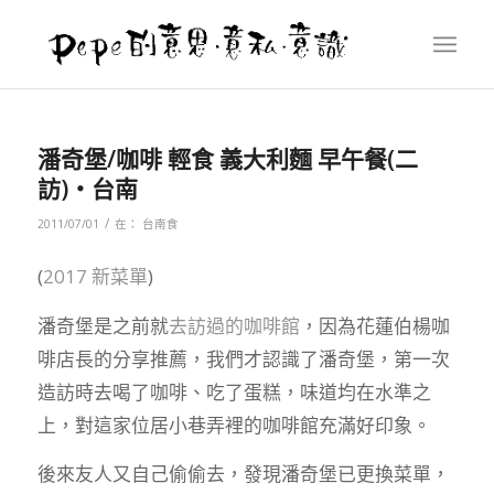
潘奇堡/咖啡 輕食 義大利麵 早午餐(二
訪)‧台南
/
2011/07/01
在：
台南食
(
2017 新菜單
)
潘奇堡是之前就
去訪過的咖啡館
，因為花蓮伯楊咖
啡店長的分享推薦，我們才認識了潘奇堡，第一次
造訪時去喝了咖啡、吃了蛋糕，味道均在水準之
上，對這家位居小巷弄裡的咖啡館充滿好印象。
後來友人又自己偷偷去，發現潘奇堡已更換菜單，