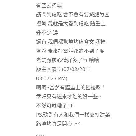
有空去捧場
請問到處吃 會不會有要減肥ㄉ困
擾阿 我就是太愛到處吃 體重上
升不少 淚
還有 我們都幫燒烤店寫文 我捧
友說 後來打電話都約不到了呢
老闆應該心情好多了ㄅ 哈哈
版主回覆：(07/03/2011
03:07:27 PM)
呵呵~當然有體重上的困擾呀！
幸好只有週末才吃的好一些，
不然可就糟了..:P
PS.聽到有人和我們一樣支持建業
路燒烤真是開心..^^
Reply