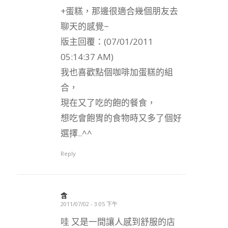
+蛋糕，那邊很適合幾個朋友去
聊天的感覺~
版主回覆：(07/01/2011
05:14:37 AM)
我也喜歡點個咖啡加蛋糕的組
合，
現在又了吃的飽的餐食，
想吃會飽胃的食物時又多了個好
選擇..^^
Reply
含
2011/07/02 - 3:05 下午
says:
哇 又是一間讓人感到舒服的店