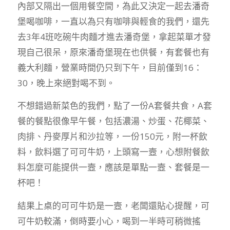
內部又隔出一個用餐空間，為此又決定一起去潘奇
堡喝咖啡，一直以為只有咖啡與輕食的我們，還先
去3年4班吃碗牛肉麵才進去潘奇堡，拿起菜單才發
現自己很呆，原來潘奇堡現在也供餐，有套餐也有
義大利麵，營業時間仍只到下午，目前僅到16：
30，晚上來絕對喝不到。
不想錯過新菜色的我們，點了一份A套餐共食，A套
餐的餐點很像早午餐，包括濃湯、炒蛋、花椰菜、
肉排、丹麥厚片和沙拉等，一份150元，附一杯飲
料，飲料選了可可牛奶，上頭寫一壼，心想附餐飲
料怎麼可能提供一壼，應該是單點一壼、套餐是一
杯吧！
結果上桌的可可牛奶是一壼，老闆還貼心提醒，可
可牛奶較滿，倒時要小心，喝到一半時可稍微搖