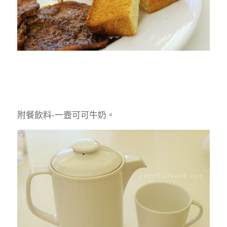
附餐飲料-一壼可可牛奶。