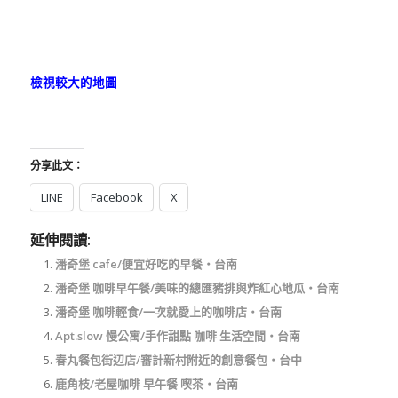
檢視較大的地圖
分享此文：
LINE
Facebook
X
延伸閱讀:
潘奇堡 cafe/便宜好吃的早餐‧台南
潘奇堡 咖啡早午餐/美味的總匯豬排與炸紅心地瓜‧台南
潘奇堡 咖啡輕食/一次就愛上的咖啡店‧台南
Apt.slow 慢公寓/手作甜點 咖啡 生活空間‧台南
春丸餐包街辺店/審計新村附近的創意餐包‧台中
鹿角枝/老屋咖啡 早午餐 喫茶‧台南