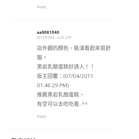
Reply
aa9061040
2011/07/04 - 6:23 上午
says:
店外觀的顏色、裝潢看起來很舒
服。
黑岩乳酪蛋糕好誘人！！
版主回覆：(07/04/2011
01:46:29 PM)
推薦黑岩乳酪蛋糕，
有空可以去吃吃看..^^
Reply