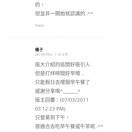
的，
但並非一開始就認識的..^^
Reply
橘子
2011/07/04 - 1:14 上午
says:
版大介紹的這間好吸引人
但是打烊時間好早唷…
只能假日去嚐個早午餐了
感謝分享唷^_______^
版主回覆：(07/03/2011
03:12:23 PM)
只營業到下午，
很適合去吃早午餐或午茶呢..^^