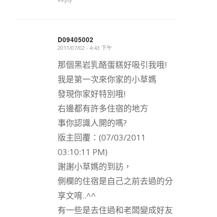
D09405002
2011/07/02 - 4:43 下午
says:
那個黑岩乳酪蛋糕好吸引我哦!
我是第一次來你家的小草媽
發現你家好特別哦!
右邊都有許多住宿的地方
事你認識人開的嗎?
版主回覆：(07/03/2011
03:10:11 PM)
謝謝小草媽的到訪，
側欄的住宿是自己之前去過的分
享文唷..^^
有一些是去住過和老闆變成好友