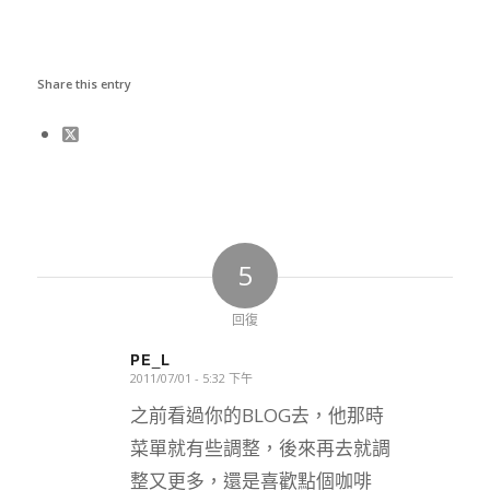
Share this entry
5
回復
PE_L
2011/07/01 - 5:32 下午
says:
之前看過你的BLOG去，他那時
菜單就有些調整，後來再去就調
整又更多，還是喜歡點個咖啡