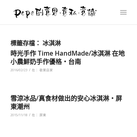
標籤存檔：
冰淇淋
時光手作 Time HandMade/冰淇淋 在地
小農鮮奶手作優格‧台南
/
2016/02/23
在：
歇業店家
雪涼冰品/真食材做出的安心冰淇淋‧屏
東潮州
/
2015/11/18
在：
屏東