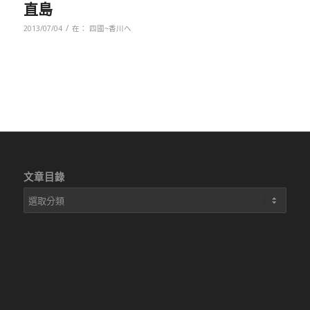
直島
/
2013/07/04
在：
四國~香川へ
文章目錄
文
章
目
錄