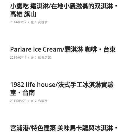
小露吃 霜淇淋/在地小農滋養的双淇淋‧
高雄 旗山
/
2014/08/17
在：
高雄食
Parlare Ice Cream/霜淇淋 咖啡‧台東
/
2014/03/17
在：
歇業店家
1982 life house/法式手工冰淇淋實驗
室‧台南
/
2013/08/20
在：
台南食
宮浦港/特色建築 美味馬卡龍與冰淇淋‧